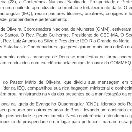
feira (23), a Conferência Nacional Santidade, Prosperidade e Pe
em uma noite de aprendizado, comunhão e fortalecimento da fé. O e
drangular (IEQ), reuniu pastores titulares, auxiliares, cônjuges e
ade, prosperidade e pertencimento.
 de Oliveira, Coordenadora Nacional de Mulheres (GMM), estiveram 
io Santos
, O
Rev. Paulo Guilherme, Presidente do CED-MA,
O Seg
e
, Rev. Luiz Antonio da Silva e
Presidente IEQ Rio Grande do Norte,
os Estaduais e Coordenadores, que prestigiaram mais uma edição do
amento, onde a presença de Deus se manifestou de forma poderosa,
ram conduzidos com excelência pela equipe de louvor da COMM
EQ 
ão do Pastor Mário de Oliveira, que dividiu sua mensagem em tr
líder da IEQ, compartilhou sua rica bagagem ministerial e co
nhecim
bém orou, ministrando na vida dos presentes pela manifestação da gr
cional da Igreja do Evangelho Quadrangular (CND), liderado pelo R
seu percurso por outros estados do Brasil, levando um c
onteúdo exc
de, prosperidade e pertencimento. Nesta conferência, entendemos
ropósito de prosperidade e um lugar para pertencer marcam essa jo