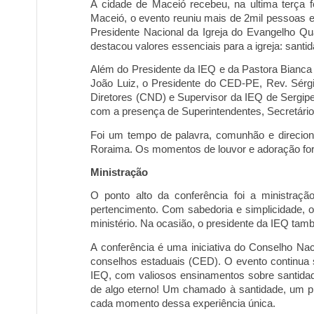
A cidade de Macei
ó
recebeu, na ultima terça 
Macei
ó
, o evento reuniu mais de 2mil pessoas 
Presidente Nacional da Igreja do Evangelho Qua
destacou valores essenciais para a igreja: santi
d
Além do Presidente da IEQ e da Pastora Bianca
Jo
ão Luiz, o
Presidente do CED-PE, Rev. Sérg
Diretores (CND) e Supervisor da IEQ de Sergip
com a presença de Superintendentes, Secretári
Foi um tempo de palavra, comunhão e direcion
Roraima. Os momentos de louvor e adoração fo
Ministração
O ponto alto da conferência foi a ministraç
pertencimento. Com sabedoria e simplicidade, o 
ministério. Na ocasião, o presidente da IEQ tam
A conferência é uma iniciativa do Conselho Na
conselhos estaduais (CED). O evento continua 
IEQ, com valiosos ensinamentos sobre santida
de algo eterno! Um chamado à santidade, um
p
cada momento dessa experiência única.