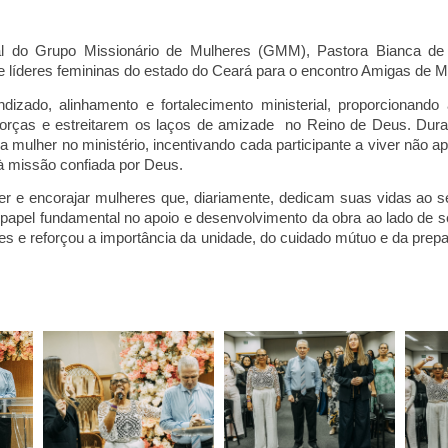
l do Grupo Missionário de Mulheres (GMM), Pastora Bianca de O
 líderes femininas do estado do Ceará para o encontro Amigas de Mi
ado, alinhamento e fortalecimento ministerial, proporcionando 
forças e estreitarem os laços de amizade no Reino de Deus. D
ur
a mulher no ministério, incentivando cada participante a viver não
à missão confiada por Deus.
ecer e encorajar mulheres que, diariamente, dedicam suas vidas ao s
pel fundamental no apoio e desenvolvimento da obra a
o lado de 
es e reforçou a importância da unidade, do cuidado mútuo e da prep