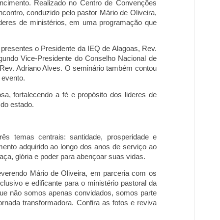
rtencimento. Realizado no Centro de Convenções
n
contro, conduzido pelo pastor Mário de Oliveira,
 líderes de ministérios, em uma programação que
presentes o Presidente da IEQ de Alagoas, Rev.
undo Vice-Presidente do Conselho Nacional de
Rev. Adriano Alves.
O se
minário também contou
 evento.
 fortalecendo a fé e propósito dos lideres de
do estado.
ês temas centrais: santidade, prosperidade e
ento adquirido ao longo dos anos de serviço ao
aça, glória e poder para abençoar suas vidas.
everendo Mário de Oliveira, em parceria com os
lusivo e edificante para o ministério pastoral da
 que não somos apenas convidados, somos parte
rnada transformadora. Confira as fotos e reviva